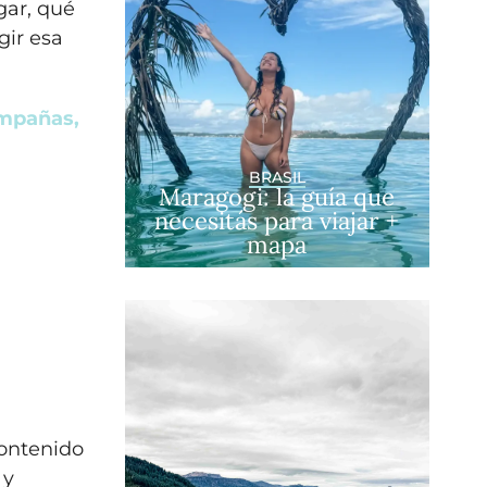
gar, qué
gir esa
ampañas,
BRASIL
Maragogi: la guía que
necesitás para viajar +
mapa
contenido
 y