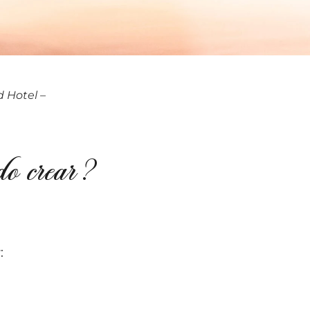
 Hotel –
edo crear?
: