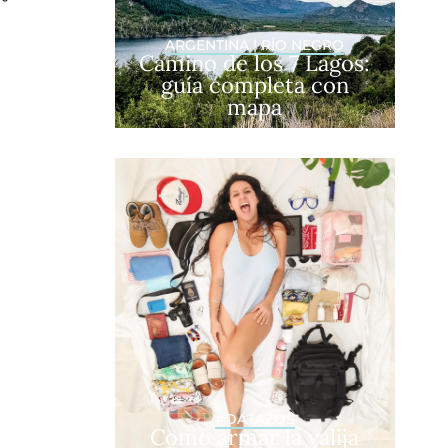
ARGENTINA
|
RÍO NEGRO
Camino de los 7 Lagos:
guía completa con
mapa
#DATAZOS
Como armar la valija