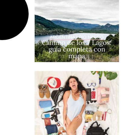
ARGENTINA
|
RÍO NEGRO
Camino de los 7 Lagos:
guía completa con
mapa