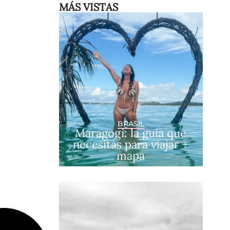
MÁS VISTAS
BRASIL
Maragogi: la guía que
necesitás para viajar +
mapa