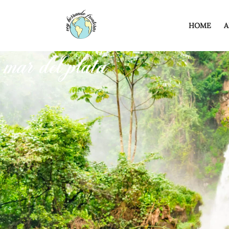
HOME
A
mar del plata