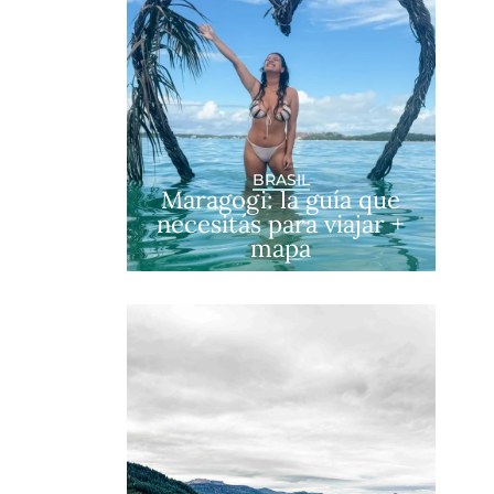
BRASIL
Maragogi: la guía que
necesitás para viajar +
mapa