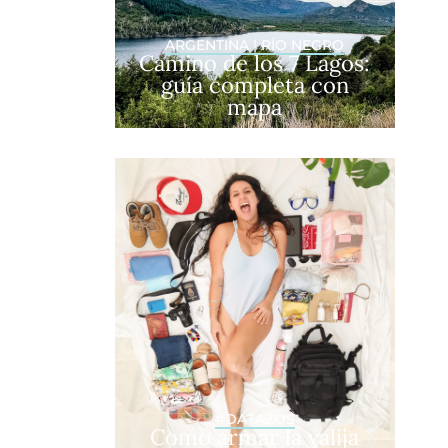
ARGENTINA
|
RÍO NEGRO
Camino de los 7 Lagos:
guía completa con
mapa
#DATAZOS
Como armar la valija